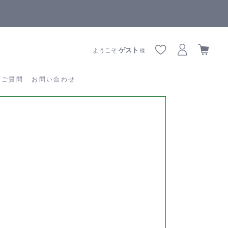
【重要】熊本地震の影響によりお届けに遅延が生じております
あるご質問
お問い合わせ
ゲスト
ようこそ
様
るご質問
お問い合わせ