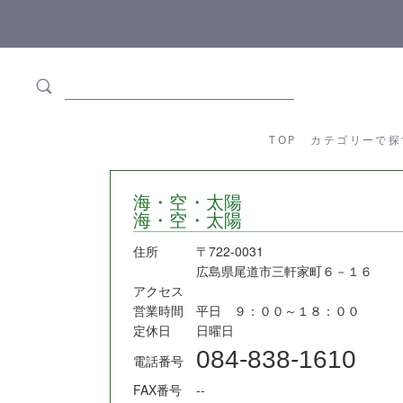
ます
全商品正規メーカー流通商品
TOP
カテゴリーか
TOP
カテゴリーで探
海・空・太陽
海・空・太陽
住所
〒722-0031
広島県尾道市三軒家町６－１６
アクセス
営業時間
平日 ９：００～１８：００
定休日
日曜日
084-838-1610
電話番号
FAX番号
--