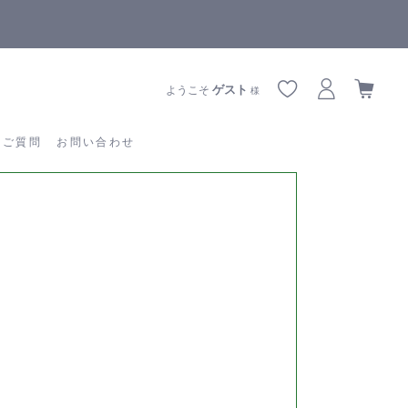
【重要】熊本地震の影響によりお届けに遅延が生じております
あるご質問
お問い合わせ
ゲスト
ようこそ
様
るご質問
お問い合わせ