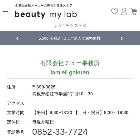
全商品正規メーカーの美容と健康ストア
ゲスト
ようこそ
様
品
5,500円(税込)以上ご購入で
送料無料
!
【重要】熊
有限会社ミュー事務所
lamiell gakuen
住所
〒690-0825
島根県松江市学園2丁目10－30
アクセス
営業時間
【平日】9:30~18:30 【土日・祝日】9:30～19:30
定休日
毎週月曜日
0852-33-7724
電話番号