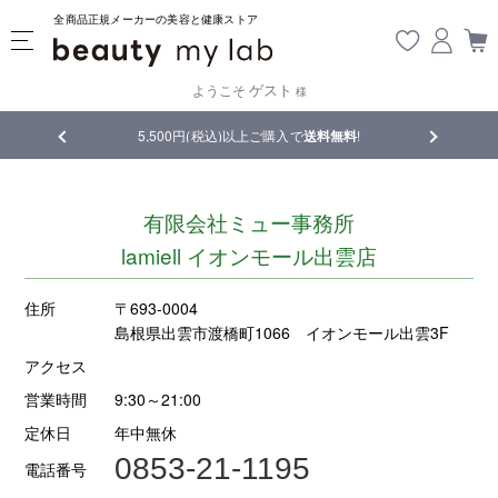
全商品正規メーカーの美容と健康ストア
ゲスト
ようこそ
様
品
5,500円(税込)以上ご購入で
送料無料
!
【重要】熊
有限会社ミュー事務所
lamiell イオンモール出雲店
住所
〒693-0004
島根県出雲市渡橋町1066 イオンモール出雲3F
アクセス
営業時間
9:30～21:00
定休日
年中無休
0853-21-1195
電話番号