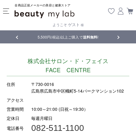
全商品正規メーカーの美容と健康ストア
ゲスト
ようこそ
様
品
5,500円(税込)以上ご購入で
送料無料
!
【重要】熊
株式会社サロン・ド・フェイス
FACE CENTRE
住所
〒730-0016
広島県広島市中区幟町5-14パークマンション102
アクセス
営業時間
10:00～21:00 (日祝～19:30）
定休日
毎週月曜日
082-511-1100
電話番号