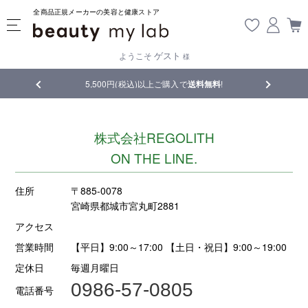
全商品正規メーカーの美容と健康ストア
ゲスト
ようこそ
様
品
5,500円(税込)以上ご購入で
送料無料
!
【重要】熊
株式会社REGOLITH
ON THE LINE.
住所
〒885-0078
宮崎県都城市宮丸町2881
アクセス
営業時間
【平日】9:00～17:00 【土日・祝日】9:00～19:00
定休日
毎週月曜日
0986-57-0805
電話番号