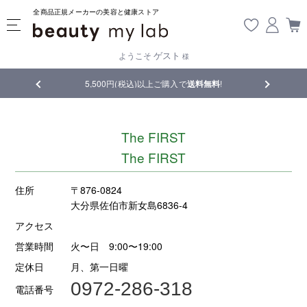
全商品正規メーカーの美容と健康ストア
ゲスト
ようこそ
様
品
5,500円(税込)以上ご購入で
送料無料
!
【重要】熊
The FIRST
The FIRST
住所
〒876-0824
大分県佐伯市新女島6836-4
アクセス
営業時間
火〜日 9:00〜19:00
定休日
月、第一日曜
0972-286-318
電話番号