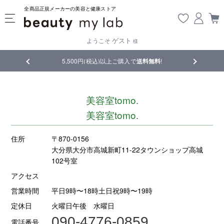
全商品正規メーカーの美容と健康ストア
ゲスト
ようこそ
様
品
5,500円(税込)以上ご購入で
送料無料
!
【重要】熊
美容室tomo.
美容室tomo.
住所
〒870-0156
大分県大分市高城新町11-22タウンショップ高城
102号室
アクセス
営業時間
平日9時〜18時土日祝9時〜19時
定休日
火曜日午後 水曜日
090-4776-0859
電話番号