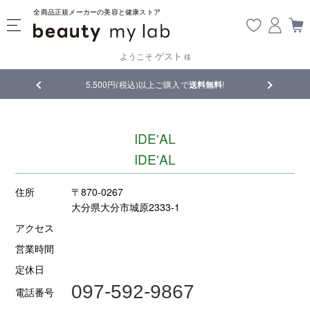
全商品正規メーカーの美容と健康ストア
ゲスト
ようこそ
様
品
5,500円(税込)以上ご購入で
送料無料
!
【重要】熊
IDE'AL
IDE'AL
住所
〒870-0267
大分県大分市城原2333-1
アクセス
営業時間
定休日
097-592-9867
電話番号