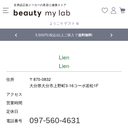
全商品正規メーカーの美容と健康ストア
ゲスト
ようこそ
様
品
5,500円(税込)以上ご購入で
送料無料
!
【重要】熊
Lien
Lien
住所
〒870-0832
大分県大分市上野町3-16コーポ若松1F
アクセス
営業時間
定休日
097-560-4631
電話番号