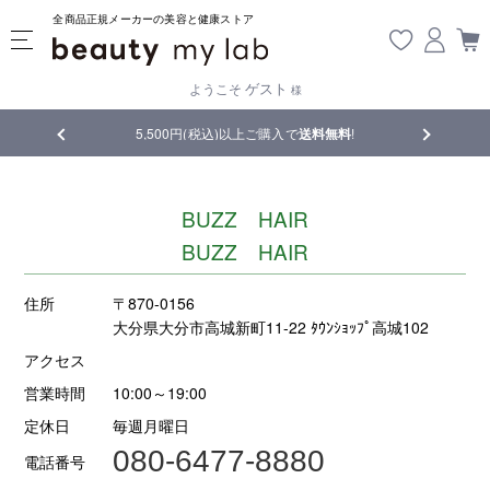
全商品正規メーカーの美容と健康ストア
ゲスト
ようこそ
様
品
5,500円(税込)以上ご購入で
送料無料
!
【重要】熊
BUZZ HAIR
BUZZ HAIR
住所
〒870-0156
大分県大分市高城新町11-22 ﾀｳﾝｼｮｯﾌﾟ高城102
アクセス
営業時間
10:00～19:00
定休日
毎週月曜日
080-6477-8880
電話番号