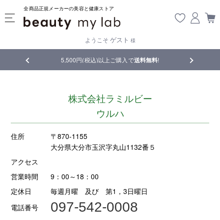
全商品正規メーカーの美容と健康ストア
ゲスト
ようこそ
様
品
5,500円(税込)以上ご購入で
送料無料
!
【重要】熊
株式会社ラミルビー
ウルハ
住所
〒870-1155
大分県大分市玉沢字丸山1132番５
アクセス
営業時間
9：00～18：00
定休日
毎週月曜 及び 第1，3日曜日
097-542-0008
電話番号