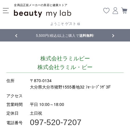
全商品正規メーカーの美容と健康ストア
ゲスト
ようこそ
様
品
5,500円(税込)以上ご購入で
送料無料
!
【重要】熊
株式会社ラミルビー
株式会社ラミル・ビー
住所
〒870-0134
大分県大分市猪野1555番地32 ﾌｫｰﾕｰﾌﾟﾗｻﾞ3F
アクセス
営業時間
平日 10:00～18:00
定休日
土日祝
097-520-7207
電話番号