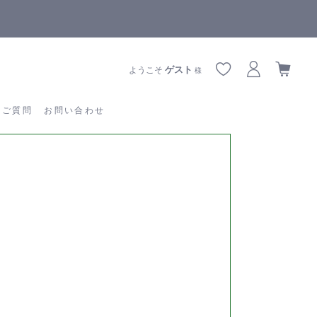
【重要】熊本地震の影響によりお届けに遅延が生じております
あるご質問
お問い合わせ
ゲスト
ようこそ
様
るご質問
お問い合わせ