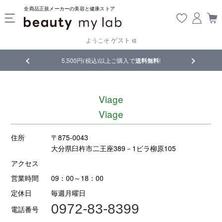
全商品正規メーカーの美容と健康ストア
ゲスト
ようこそ
様
品
5,500円(税込)以上ご購入で
送料無料
!
【重要】熊
Viage
Viage
住所
〒875-0043
大分県臼杵市二王座389－1ビラ柳原105
アクセス
営業時間
09：00～18：00
定休日
毎週月曜日
0972-83-8399
電話番号