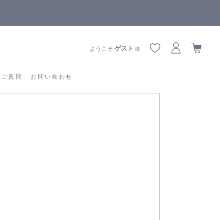
【重要】熊本地震の影響によりお届けに遅延が生じております
あるご質問
お問い合わせ
ゲスト
ようこそ
様
るご質問
お問い合わせ