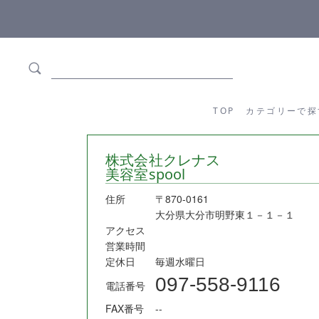
ます
全商品正規メーカー流通商品
TOP
カテゴリーか
TOP
カテゴリーで探
株式会社クレナス
美容室spool
住所
〒870-0161
大分県大分市明野東１－１－１
アクセス
営業時間
定休日
毎週水曜日
097-558-9116
電話番号
FAX番号
--