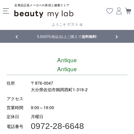
全商品正規メーカーの美容と健康ストア
ゲスト
ようこそ
様
品
5,500円(税込)以上ご購入で
送料無料
!
【重要】熊
Antique
Antique
住所
〒876-0047
大分県佐伯市鶴岡西町1-319-2
アクセス
営業時間
9:00～19:00
定休日
月曜日
0972-28-6648
電話番号