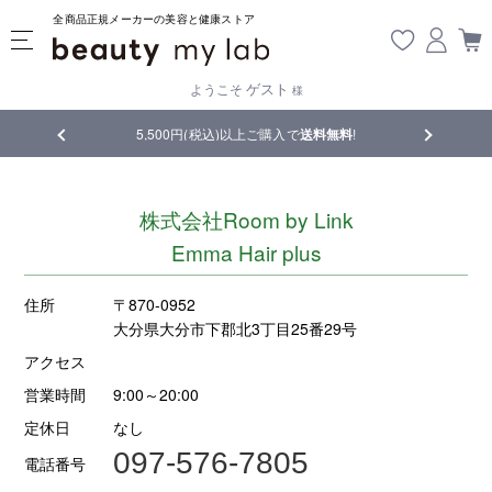
全商品正規メーカーの美容と健康ストア
ゲスト
ようこそ
様
品
5,500円(税込)以上ご購入で
送料無料
!
【重要】熊
株式会社Room by Link
Emma Hair plus
住所
〒870-0952
大分県大分市下郡北3丁目25番29号
アクセス
営業時間
9:00～20:00
定休日
なし
097-576-7805
電話番号