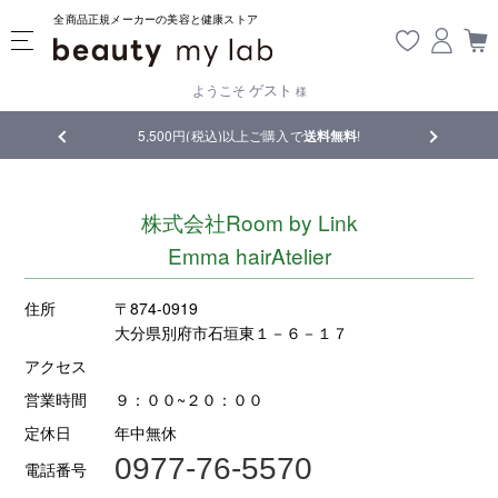
全商品正規メーカーの美容と健康ストア
ゲスト
ようこそ
様
品
5,500円(税込)以上ご購入で
送料無料
!
【重要】熊
株式会社Room by Link
Emma hairAtelier
住所
〒874-0919
大分県別府市石垣東１－６－１７
アクセス
営業時間
９：００~２０：００
定休日
年中無休
0977-76-5570
電話番号