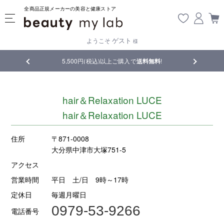
全商品正規メーカーの美容と健康ストア
ゲスト
ようこそ
様
品
5,500円(税込)以上ご購入で
送料無料
!
【重要】熊
hair＆Relaxation LUCE
hair＆Relaxation LUCE
住所
〒871-0008
大分県中津市大塚751-5
アクセス
営業時間
平日 土/日 9時～17時
定休日
毎週月曜日
0979-53-9266
電話番号