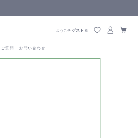
【重要】熊本地震の影響によりお届けに遅延が生じております
あるご質問
お問い合わせ
ゲスト
ようこそ
様
るご質問
お問い合わせ