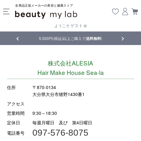
全商品正規メーカーの美容と健康ストア
ゲスト
ようこそ
様
品
5,500円(税込)以上ご購入で
送料無料
!
【重要】熊
株式会社ALESIA
Hair Make House Sea-la
住所
〒870-0134
大分県大分市猪野1430番1
アクセス
営業時間
9:30～18:30
定休日
毎週月曜日 及び 第4日曜日
097-576-8075
電話番号