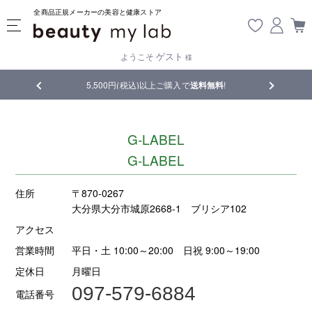
全商品正規メーカーの美容と健康ストア
ゲスト
ようこそ
様
5,500円(税込)以上ご購入で
送料無料
!
【重要】熊本
G‐LABEL
G‐LABEL
住所
〒870-0267
大分県大分市城原2668‐1 ブリシア102
アクセス
営業時間
平日・土 10:00～20:00 日祝 9:00～19:00
定休日
月曜日
097-579-6884
電話番号