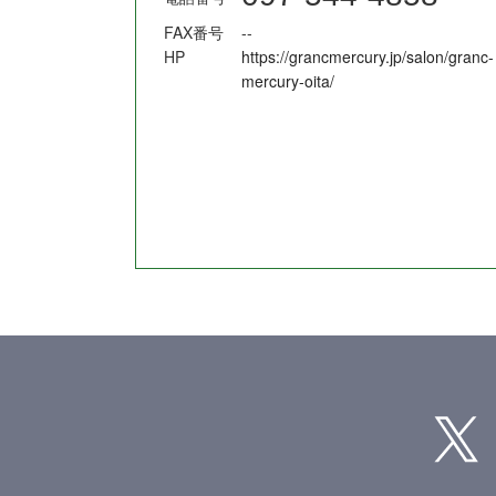
FAX番号
--
HP
https://grancmercury.jp/salon/granc-
mercury-oita/