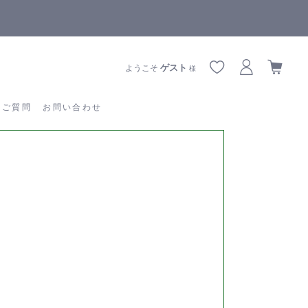
【重要】熊本地震の影響によりお届けに遅延が生じております
あるご質問
お問い合わせ
ゲスト
ようこそ
様
るご質問
お問い合わせ