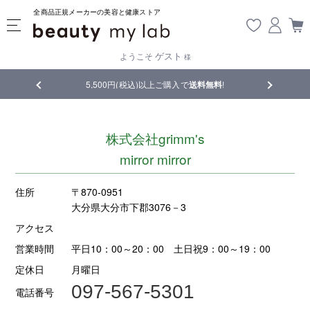
全商品正規メーカーの美容と健康ストア
ゲスト
ようこそ
様
品
5,500円(税込)以上ご購入で
送料無料
!
【重要】熊
株式会社grimm's
mirror mirror
住所
〒870-0951
大分県大分市下郡3076－3
アクセス
営業時間
平日10：00～20：00 土日祝9：00～19：00
定休日
月曜日
097-567-5301
電話番号