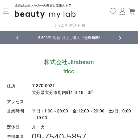
全商品正規メーカーの美容と健康ストア
ゲスト
ようこそ
様
品
5,500円(税込)以上ご購入で
送料無料
!
【重要】熊
株式会社ultrabeam
trico
住所
〒870-0021
大分県大分市府内町1-3-18 3F
アクセス
営業時間
平日:11:00～20:00 金:12:00～20:00 土/日:10:00
～19:00
定休日
月・火
09-7540-5857
電話番号