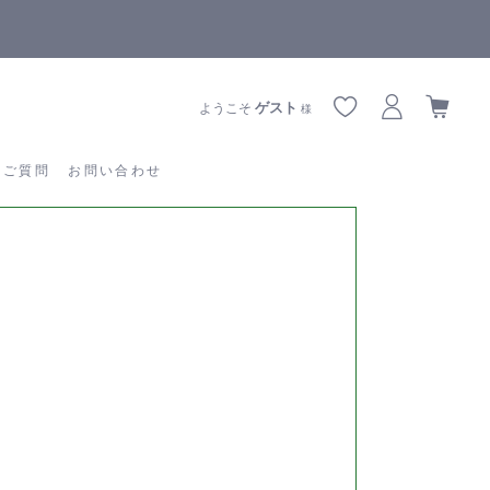
【重要】熊本地震の影響によりお届けに遅延が生じております
あるご質問
お問い合わせ
ゲスト
ようこそ
様
るご質問
お問い合わせ