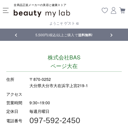
全商品正規メーカーの美容と健康ストア
ゲスト
ようこそ
様
品
5,500円(税込)以上ご購入で
送料無料
!
【重要】熊
株式会社BAS
ページ大在
住所
〒870-0252
大分県大分市大在浜字上宮219-1
アクセス
営業時間
9:30~19:00
定休日
毎週月曜日
097-592-2450
電話番号