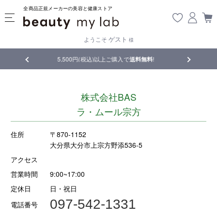
全商品正規メーカーの美容と健康ストア
ゲスト
ようこそ
様
5,500円(税込)以上ご購入で
送料無料
!
【重要】熊本地震の影響
株式会社BAS
ラ・ムール宗方
住所
〒870-1152
大分県大分市上宗方野添536-5
アクセス
営業時間
9:00~17:00
定休日
日・祝日
097-542-1331
電話番号