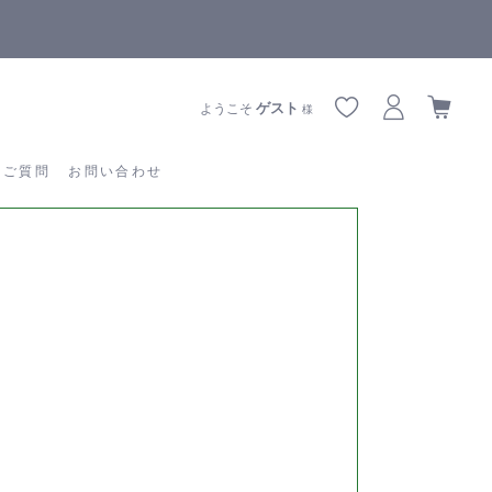
【重要】熊本地震の影響によりお届けに遅延が生じております
あるご質問
お問い合わせ
ゲスト
ようこそ
様
るご質問
お問い合わせ