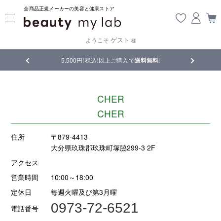
全商品正規メーカーの美容と健康ストア
ゲスト
ようこそ
様
品
5,500円(税込)以上ご購入で
送料無料
!
【重要】熊
CHER
CHER
住所
〒879-4413
大分県玖珠郡玖珠町塚脇299-3 2F
アクセス
営業時間
10:00～18:00
定休日
毎週火曜及び第3月曜
0973-72-6521
電話番号