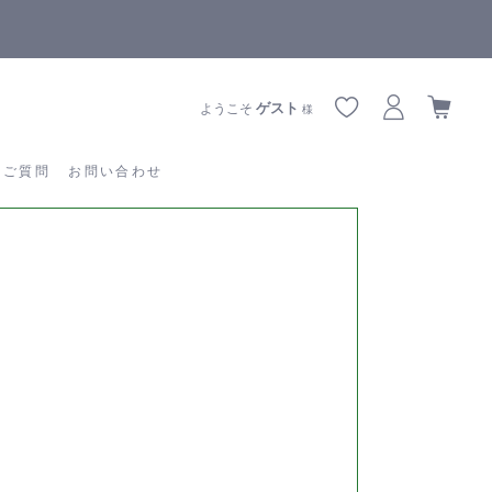
【重要】熊本地震の影響によりお届けに遅延が生じております
あるご質問
お問い合わせ
ゲスト
ようこそ
様
るご質問
お問い合わせ