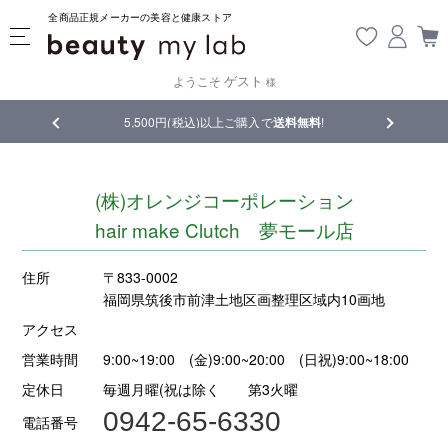
全商品正規メーカーの美容と健康ストア
ゲスト
ようこそ
様
品
5,500円(税込)以上ご購入で
送料無料
!
【重要】熊
(株)オレンジコーポレーション
hair make Clutch 夢モール店
住所
〒833-0002
福岡県筑後市前津土地区画整理区域内10画地
アクセス
営業時間
9:00~19:00 (金)9:00~20:00 (日祝)9:00~18:00
定休日
毎週月曜(祝は除く 第3火曜
0942-65-6330
電話番号