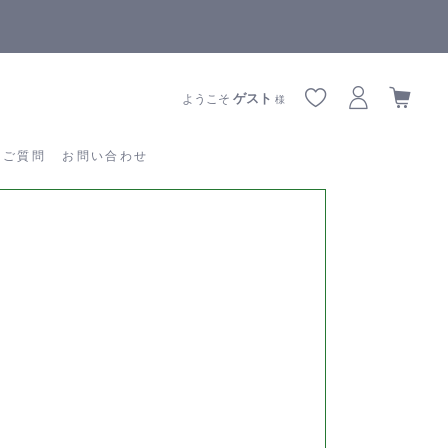
【重要】熊本地震の影響によりお届けに遅延が生じております
あるご質問
お問い合わせ
ゲスト
ようこそ
様
るご質問
お問い合わせ