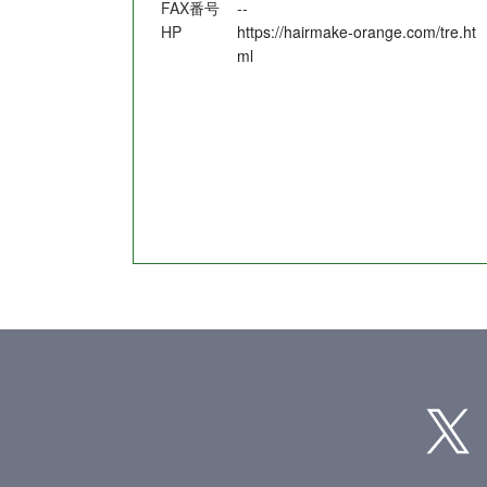
FAX番号
--
HP
https://hairmake-orange.com/tre.ht
ml