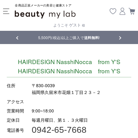
全商品正規メーカーの美容と健康ストア
ゲスト
ようこそ
様
品
5,500円(税込)以上ご購入で
送料無料
!
【重要】熊
HAIRDESIGN NasshiNocca from Y'S
HAIRDESIGN NasshiNocca from Y'S
住所
〒830-0039
福岡県久留米市花畑１丁目２３－２
アクセス
営業時間
9:00~18:00
定休日
毎週月曜日、第１．３火曜日
0942-65-7668
電話番号