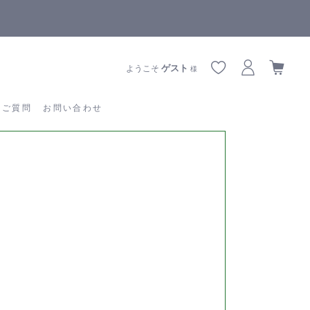
【重要】熊本地震の影響によりお届けに遅延が生じております
あるご質問
お問い合わせ
ゲスト
ようこそ
様
るご質問
お問い合わせ