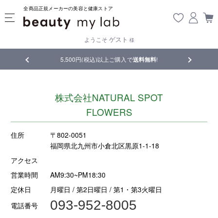
全商品正規メーカーの美容と健康ストア
ゲスト
ようこそ
様
品
5,500円(税込)以上ご購入で
送料無料
!
【重要】熊
株式会社NATURAL SPOT
FLOWERS
住所
〒802-0051
福岡県北九州市小倉北区黒原1-1-18
アクセス
営業時間
AM9:30~PM18:30
定休日
月曜日 / 第2日曜日 / 第1・第3火曜日
093-952-8005
電話番号