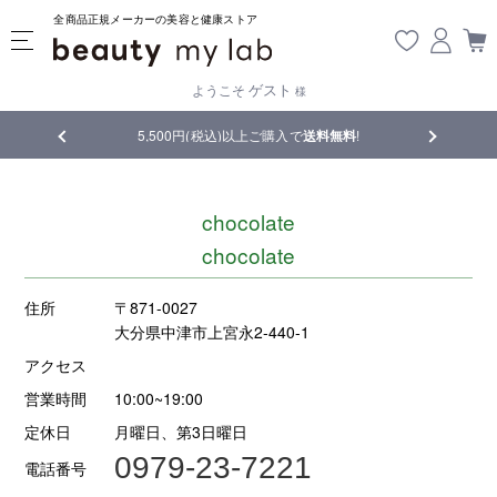
全商品正規メーカーの美容と健康ストア
ゲスト
ようこそ
様
品
5,500円(税込)以上ご購入で
送料無料
!
【重要】熊
chocolate
chocolate
住所
〒871-0027
大分県中津市上宮永2-440-1
アクセス
営業時間
10:00~19:00
定休日
月曜日、第3日曜日
0979-23-7221
電話番号