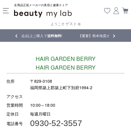
全商品正規メーカーの美容と健康ストア
ゲスト
ようこそ
様
税込)以上ご購入で
送料無料
!
【重要】熊本地震の影響により遅延が生じてお
HAIR GARDEN BERRY
HAIR GARDEN BERRY
住所
〒829-0108
福岡県築上郡築上町下別府1994-2
アクセス
営業時間
10:00～18:00
定休日
毎週月曜日
0930-52-3557
電話番号