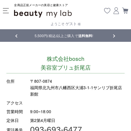
全商品正規メーカーの美容と健康ストア
ゲスト
ようこそ
様
5,500円(税込)以上ご購入で
送料無料
!
【重要】熊本地震の影響によ
株式会社bosch
美容室プリュ折尾店
住所
〒807-0874
福岡県北九州市八幡西区大浦3-1-1サンリブ折尾店
新館
アクセス
営業時間
9:00~18:00
定休日
第2第4月曜日
093-693-6477
電話番号