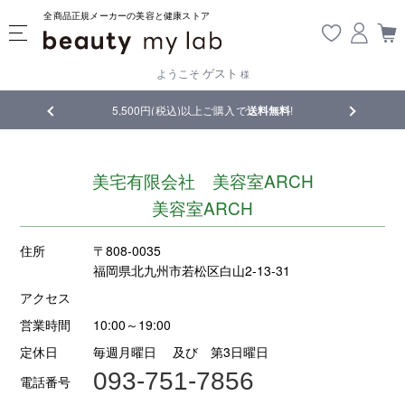
全商品正規メーカーの美容と健康ストア
ゲスト
ようこそ
様
品
5,500円(税込)以上ご購入で
送料無料
!
【重要】熊
美宅有限会社 美容室ARCH
美容室ARCH
住所
〒808-0035
福岡県北九州市若松区白山2-13-31
アクセス
営業時間
10:00～19:00
定休日
毎週月曜日 及び 第3日曜日
093-751-7856
電話番号