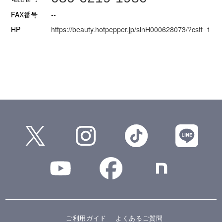
FAX番号
--
HP
https://beauty.hotpepper.jp/slnH000628073/?cstt=1
ご利用ガイド
よくあるご質問