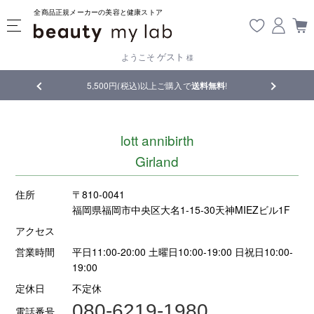
全商品正規メーカーの美容と健康ストア
ゲスト
ようこそ
様
品
5,500円(税込)以上ご購入で
送料無料
!
【重要】熊
lott annibirth
Girland
住所
〒810-0041
福岡県福岡市中央区大名1-15-30天神MIEZビル1F
アクセス
営業時間
平日11:00-20:00 土曜日10:00-19:00 日祝日10:00-
19:00
定休日
不定休
080-6219-1980
電話番号