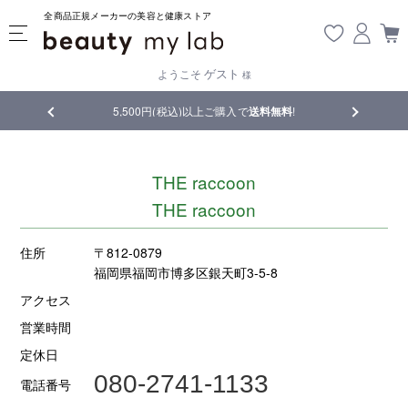
全商品正規メーカーの美容と健康ストア
ゲスト
ようこそ
様
品
5,500円(税込)以上ご購入で
送料無料
!
【重要】熊
THE raccoon
THE raccoon
住所
〒812-0879
福岡県福岡市博多区銀天町3-5-8
アクセス
営業時間
定休日
080-2741-1133
電話番号