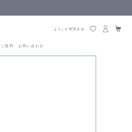
【重要】熊本地震の影響によりお届けに遅延が生じております
あるご質問
お問い合わせ
ゲスト
ようこそ
様
るご質問
お問い合わせ