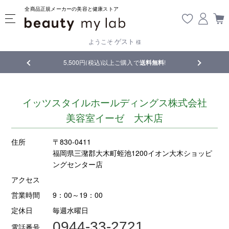
全商品正規メーカーの美容と健康ストア
ゲスト
ようこそ
様
品
5,500円(税込)以上ご購入で
送料無料
!
【重要】熊
イッツスタイルホールディングス株式会社
美容室イーゼ 大木店
住所
〒830-0411
福岡県三潴郡大木町蛭池1200イオン大木ショッピ
ングセンター店
アクセス
営業時間
9：00～19：00
定休日
毎週水曜日
0944-33-2721
電話番号