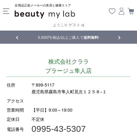
全商品正規メーカーの美容と健康ストア
ゲスト
ようこそ
様
品
5,500円(税込)以上ご購入で
送料無料
!
【重要】熊
株式会社クララ
プラージュ隼人店
住所
〒899-5117
鹿児島県霧島市隼人町見次１２５８−１
アクセス
営業時間
【平日】9:00～19:00
定休日
不定休
0995-43-5307
電話番号