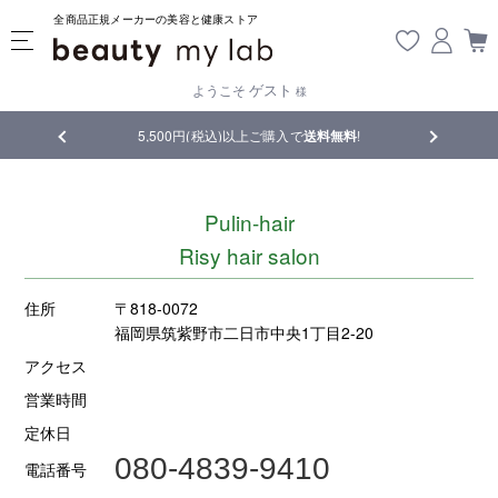
全商品正規メーカーの美容と健康ストア
ゲスト
ようこそ
様
品
5,500円(税込)以上ご購入で
送料無料
!
【重要】熊
Pulin-hair
Risy hair salon
住所
〒818-0072
福岡県筑紫野市二日市中央1丁目2-20
アクセス
営業時間
定休日
080-4839-9410
電話番号