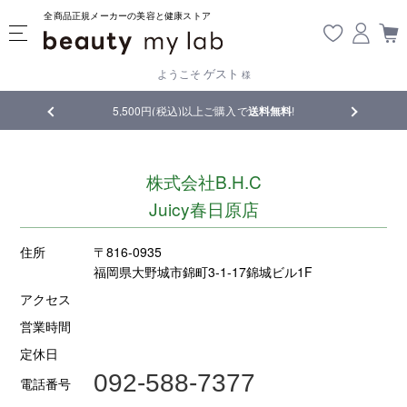
全商品正規メーカーの美容と健康ストア
ゲスト
ようこそ
様
品
5,500円(税込)以上ご購入で
送料無料
!
【重要】熊
株式会社B.H.C
Juicy春日原店
住所
〒816-0935
福岡県大野城市錦町3-1-17錦城ビル1F
アクセス
営業時間
定休日
092-588-7377
電話番号