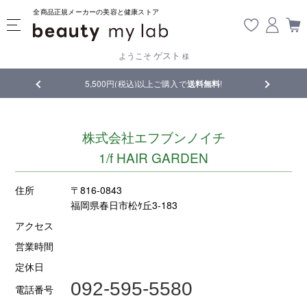
全商品正規メーカーの美容と健康ストア
ゲスト
ようこそ
様
品
5,500円(税込)以上ご購入で
送料無料
!
【重要】熊
株式会社エフブンノイチ
1/f HAIR GARDEN
住所
〒816-0843
福岡県春日市松ｹ丘3-183
アクセス
営業時間
定休日
092-595-5580
電話番号