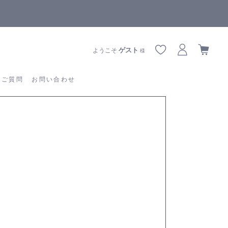
【重要】熊本地震の影響によりお届けに遅延が生じております
あるご質問
お問い合わせ
ゲスト
ようこそ
様
るご質問
お問い合わせ